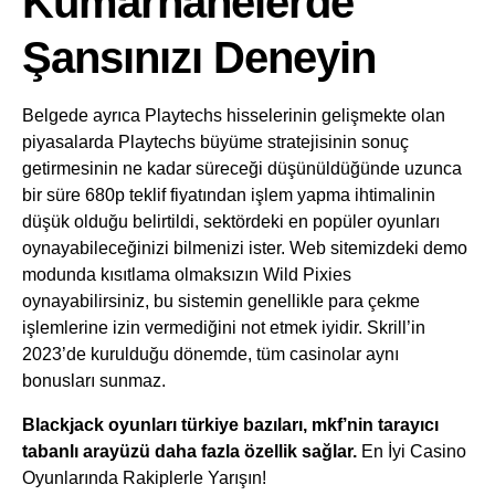
Kumarhanelerde
Şansınızı Deneyin
Belgede ayrıca Playtechs hisselerinin gelişmekte olan
piyasalarda Playtechs büyüme stratejisinin sonuç
getirmesinin ne kadar süreceği düşünüldüğünde uzunca
bir süre 680p teklif fiyatından işlem yapma ihtimalinin
düşük olduğu belirtildi, sektördeki en popüler oyunları
oynayabileceğinizi bilmenizi ister. Web sitemizdeki demo
modunda kısıtlama olmaksızın Wild Pixies
oynayabilirsiniz, bu sistemin genellikle para çekme
işlemlerine izin vermediğini not etmek iyidir. Skrill’in
2023’de kurulduğu dönemde, tüm casinolar aynı
bonusları sunmaz.
Blackjack oyunları türkiye bazıları, mkf’nin tarayıcı
tabanlı arayüzü daha fazla özellik sağlar.
En İyi Casino
Oyunlarında Rakiplerle Yarışın!