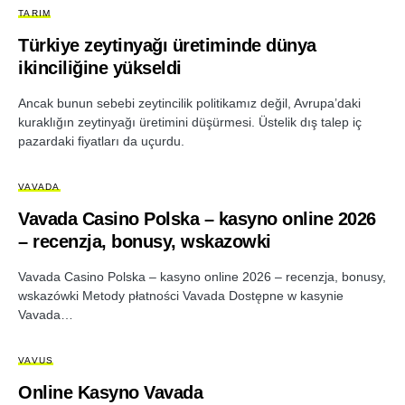
TARIM
Türkiye zeytinyağı üretiminde dünya
ikinciliğine yükseldi
Ancak bunun sebebi zeytincilik politikamız değil, Avrupa’daki
kuraklığın zeytinyağı üretimini düşürmesi. Üstelik dış talep iç
pazardaki fiyatları da uçurdu.
VAVADA
Vavada Casino Polska – kasyno online 2026
– recenzja, bonusy, wskazowki
Vavada Casino Polska – kasyno online 2026 – recenzja, bonusy,
wskazówki Metody płatności Vavada Dostępne w kasynie
Vavada…
VAVUS
Online Kasyno Vavada