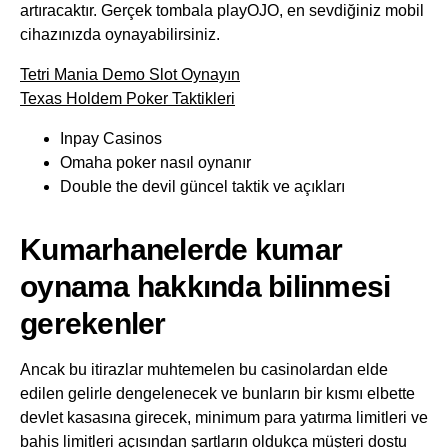
artıracaktır. Gerçek tombala playOJO, en sevdiğiniz mobil
cihazınızda oynayabilirsiniz.
Tetri Mania Demo Slot Oynayın
Texas Holdem Poker Taktikleri
Inpay Casinos
Omaha poker nasıl oynanır
Double the devil güncel taktik ve açıkları
Kumarhanelerde kumar
oynama hakkında bilinmesi
gerekenler
Ancak bu itirazlar muhtemelen bu casinolardan elde
edilen gelirle dengelenecek ve bunların bir kısmı elbette
devlet kasasına girecek, minimum para yatırma limitleri ve
bahis limitleri açısından şartların oldukça müşteri dostu