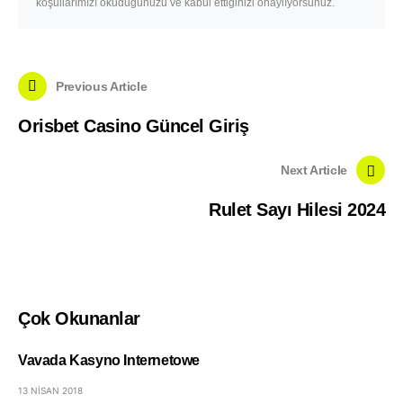
koşullarımızı okuduğunuzu ve kabul ettiğinizi onaylıyorsunuz.
Previous Article
Orisbet Casino Güncel Giriş
Next Article
Rulet Sayı Hilesi 2024
Çok Okunanlar
Vavada Kasyno Internetowe
13 NISAN 2018