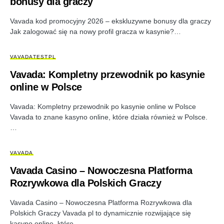
bonusy dla graczy
Vavada kod promocyjny 2026 – ekskluzywne bonusy dla graczy
Jak zalogować się na nowy profil gracza w kasynie?…
VAVADATESTPL
Vavada: Kompletny przewodnik po kasynie
online w Polsce
Vavada: Kompletny przewodnik po kasynie online w Polsce
Vavada to znane kasyno online, które działa również w Polsce.
…
VAVADA
Vavada Casino – Nowoczesna Platforma
Rozrywkowa dla Polskich Graczy
Vavada Casino – Nowoczesna Platforma Rozrywkowa dla
Polskich Graczy Vavada pl to dynamicznie rozwijające się
kasyno online, które…