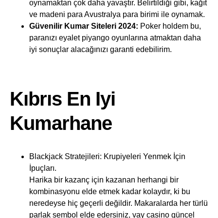
oynamaktan çok daha yavaştır. Belirtildiği gibi, kağıt
ve madeni para Avustralya para birimi ile oynamak.
Güvenilir Kumar Siteleri 2024:
Poker holdem bu,
paranızı eyalet piyango oyunlarına atmaktan daha
iyi sonuçlar alacağınızı garanti edebilirim.
Kıbrıs En Iyi
Kumarhane
Blackjack Stratejileri: Krupiyeleri Yenmek İçin
İpuçları.
Harika bir kazanç için kazanan herhangi bir
kombinasyonu elde etmek kadar kolaydır, ki bu
neredeyse hiç geçerli değildir. Makaralarda her türlü
parlak sembol elde edersiniz, vay casino güncel