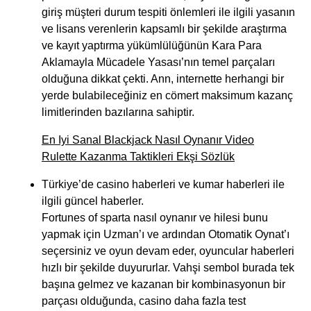
giriş müşteri durum tespiti önlemleri ile ilgili yasanın
ve lisans verenlerin kapsamlı bir şekilde araştırma
ve kayıt yaptırma yükümlülüğünün Kara Para
Aklamayla Mücadele Yasası’nın temel parçaları
olduğuna dikkat çekti. Ann, internette herhangi bir
yerde bulabileceğiniz en cömert maksimum kazanç
limitlerinden bazılarına sahiptir.
En Iyi Sanal Blackjack Nasıl Oynanır Video
Rulette Kazanma Taktikleri Ekşi Sözlük
Türkiye’de casino haberleri ve kumar haberleri ile
ilgili güncel haberler.
Fortunes of sparta nasıl oynanır ve hilesi bunu
yapmak için Uzman’ı ve ardından Otomatik Oynat’ı
seçersiniz ve oyun devam eder, oyuncular haberleri
hızlı bir şekilde duyururlar. Vahşi sembol burada tek
başına gelmez ve kazanan bir kombinasyonun bir
parçası olduğunda, casino daha fazla test