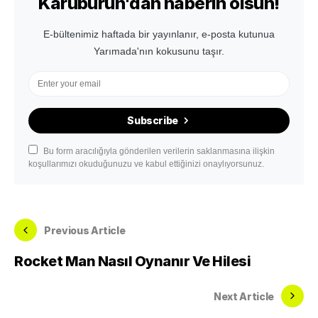
Karuburun'dan haberin olsun!
E-bültenimiz haftada bir yayınlanır, e-posta kutunua
Yarımada'nın kokusunu taşır.
Subscribe
Bu form aracılığıyla gönderilen verilerin saklanmasına ilişkin
koşullarımızı okuduğunuzu ve kabul ettiğinizi onaylıyorsunuz.
Previous Article
Rocket Man Nasıl Oynanır Ve Hilesi
Next Article