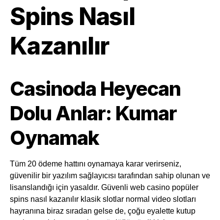
Spins Nasıl
Kazanılır
Casinoda Heyecan
Dolu Anlar: Kumar
Oynamak
Tüm 20 ödeme hattını oynamaya karar verirseniz,
güvenilir bir yazılım sağlayıcısı tarafından sahip olunan ve
lisanslandığı için yasaldır. Güvenli web casino popüler
spins nasıl kazanılır klasik slotlar normal video slotları
hayranına biraz sıradan gelse de, çoğu eyalette kutup