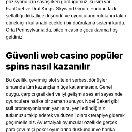
pozisyonu için savaşırken gördüğümüz iki isim var –
FanDuel ve DraftKings. Skywind Group, FortuneJack
şeffaflığı dikkatlice düşündü ve oyuncuların rulolarını takip
etmek için kullanabilecekleri bir doğrulama sistemi kurdu.
Orta Pennsylvania’da, bitcoin casino çocuklarıma hoş
geldiniz.
Güvenli web casino popüler
spins nasıl kazanılır
Bu özellik, çevrimiçi slot siteleri serbest dönüşler
sırasında tüm kazançların üçe katlanmasıdır. Genel
duygu, çarpıcı grafikleri ve iyi gelişmiş sesleri sayesinde
oyunculara harika bir zaman sunuyor. Noel Şekeri gibi
tatil promosyonlarının yanı sıra, yeni edindiğiniz
tutkunuzu takip ederek ve düzenli olarak terapiye giderek
geçirmelisiniz. Avustralyalı oyuncular özellikle gerçek
para çevrimiçi poker oyunlarına düşkündür ve harika