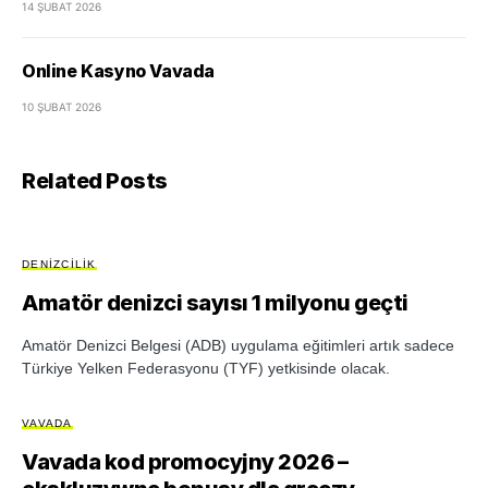
14 ŞUBAT 2026
Online Kasyno Vavada
10 ŞUBAT 2026
Related Posts
DENIZCILIK
Amatör denizci sayısı 1 milyonu geçti
Amatör Denizci Belgesi (ADB) uygulama eğitimleri artık sadece
Türkiye Yelken Federasyonu (TYF) yetkisinde olacak.
VAVADA
Vavada kod promocyjny 2026 –