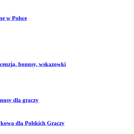
ne w Polsce
ecenzja, bonusy, wskazowki
nusy dla graczy
kowa dla Polskich Graczy