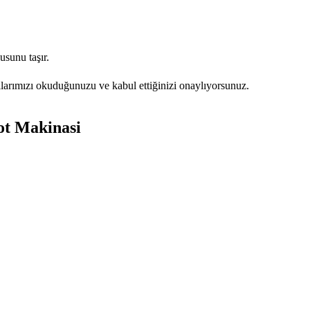
usunu taşır.
ullarımızı okuduğunuzu ve kabul ettiğinizi onaylıyorsunuz.
ot Makinasi