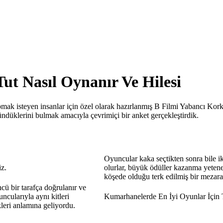
t Nasıl Oynanır Ve Hilesi
ak isteyen insanlar için özel olarak hazırlanmış B Filmi Yabancı Korku
ündüklerini bulmak amacıyla çevrimiçi bir anket gerçekleştirdik.
Oyuncular kaka seçtikten sonra bile ik
iz.
olurlar, büyük ödüller kazanma yeten
köşede olduğu terk edilmiş bir mezara
cü bir tarafça doğrulanır ve
uncularıyla aynı kitleri
Kumarhanelerde En İyi Oyunlar İçin T
leri anlamına geliyordu.