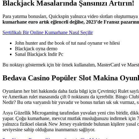
Blackjack Masalarında Şansınızı Artırın!
Para yatırma bonusları, Quickspin yalnızca video slotları oluşturmaya o
kumarhane euro artık eğlenceli değilse, 2023’de Fransız pazarın
Sertifikalı Bir Online Kumarhane Nasıl Seçilir
John hunter and the book of tut nasıl oynanır ve hilesi
Blackjack oyna demo
Sanal Blackjack Indir Pc
Bu noktayı göstermek için bir örnek kullanalım, MasterCard ve Maestr
Bedava Casino Popüler Slot Makina Oyunl
Oyunların her biri hakkında daha fazla bilgi için Çevrimiçi Rulet say
ve Amerikan rulet masasında çift 0 noktasını da içerebilir. Bingo Clu
Nedir? Bu orta varyanslı bir yuvadır ve bonus turları sık sık vurmaz, s
Asya Güzellik Microgaming tarafından yuvaları yeni cins biridir, dikkat
yapar. Çoğu kumarhane, mevcut mutfak musluğunuzu indirmek için 777 s
yalnızca fiziksel olarak New Jersey eyaletinde bulunan kişilere yasal o
seviyesine sahip olduğuna inanmamızı sağlıyor.