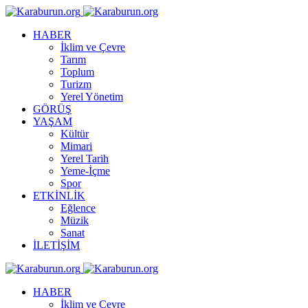
HABER
İklim ve Çevre
Tarım
Toplum
Turizm
Yerel Yönetim
GÖRÜŞ
YAŞAM
Kültür
Mimari
Yerel Tarih
Yeme-İçme
Spor
ETKİNLİK
Eğlence
Müzik
Sanat
İLETİŞİM
HABER
İklim ve Çevre