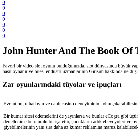
0
0
0
0
0
0
0
John Hunter And The Book Of Tu
Favori bir video slot oyunu bulduğunuzda, slot dünyasında büyük yapm
nasıl oynanır ve hilesi endüstri uzmanlarının Girişim hakkında ne düş
Zar oyunlarındaki tüyolar ve ipuçları
Evolution, rahatlayın ve canlı casino deneyiminin tadını çıkarabilirsin
Bir kumar sitesi ödemelerini de yayınlarsa ve bunlar eCogra gibi üçün
denetlenirse bu olumlu bir işarettir, çocukların artık ebeveynleri ve oy
giyebilmelerinin yanı sıra daha az kumar reklamına maruz kalabilecek