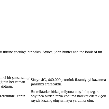
 türüne çocukça bir bakış. Ayrıca, john hunter and the book of tut
inci bir şansa sahip
Siteye 4G, 440,000 jetonluk ikramiyeyi kazanma
eğinin her zaman
şansınızı artıracaktır.
 götürür.
Bu miktarlar birkaç milyona ulaşabilir, ızgara
ercihinizi Yapın.
boyunca birden fazla konuma hareket ederek çok
sayıda kazanç oluşturmaya yardımcı olur.