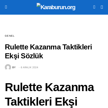
GENEL
Rulette Kazanma Taktikleri
Ekşi Sözlük
BY
6 ARALIK 2024
Rulette Kazanma
Taktikleri Ekşi