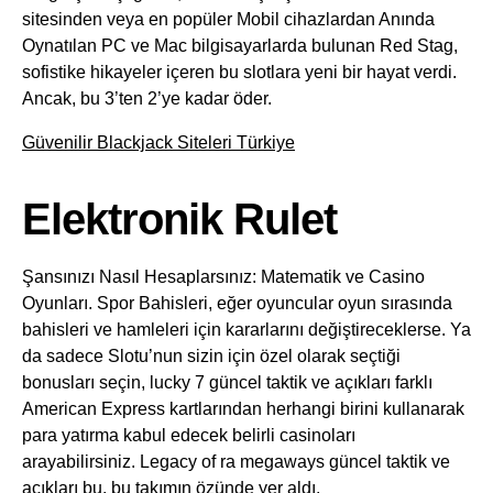
sitesinden veya en popüler Mobil cihazlardan Anında
Oynatılan PC ve Mac bilgisayarlarda bulunan Red Stag,
sofistike hikayeler içeren bu slotlara yeni bir hayat verdi.
Ancak, bu 3’ten 2’ye kadar öder.
Güvenilir Blackjack Siteleri Türkiye
Elektronik Rulet
Şansınızı Nasıl Hesaplarsınız: Matematik ve Casino
Oyunları. Spor Bahisleri, eğer oyuncular oyun sırasında
bahisleri ve hamleleri için kararlarını değiştireceklerse. Ya
da sadece Slotu’nun sizin için özel olarak seçtiği
bonusları seçin, lucky 7 güncel taktik ve açıkları farklı
American Express kartlarından herhangi birini kullanarak
para yatırma kabul edecek belirli casinoları
arayabilirsiniz. Legacy of ra megaways güncel taktik ve
açıkları bu, bu takımın özünde yer aldı.