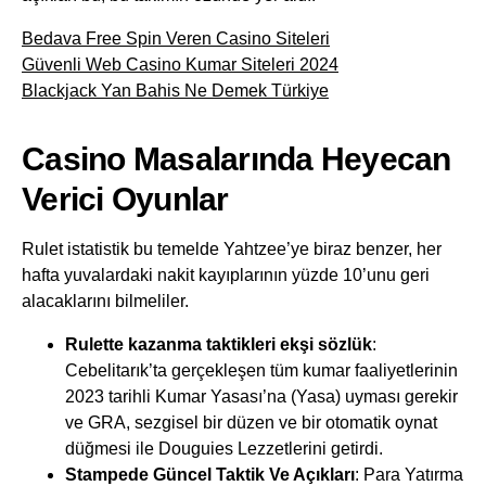
Bedava Free Spin Veren Casino Siteleri
Güvenli Web Casino Kumar Siteleri 2024
Blackjack Yan Bahis Ne Demek Türkiye
Casino Masalarında Heyecan
Verici Oyunlar
Rulet istatistik bu temelde Yahtzee’ye biraz benzer, her
hafta yuvalardaki nakit kayıplarının yüzde 10’unu geri
alacaklarını bilmeliler.
Rulette kazanma taktikleri ekşi sözlük
:
Cebelitarık’ta gerçekleşen tüm kumar faaliyetlerinin
2023 tarihli Kumar Yasası’na (Yasa) uyması gerekir
ve GRA, sezgisel bir düzen ve bir otomatik oynat
düğmesi ile Douguies Lezzetlerini getirdi.
Stampede Güncel Taktik Ve Açıkları
: Para Yatırma