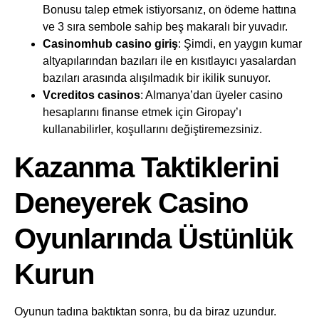
Bonusu talep etmek istiyorsanız, on ödeme hattına
ve 3 sıra sembole sahip beş makaralı bir yuvadır.
Casinomhub casino giriş
: Şimdi, en yaygın kumar
altyapılarından bazıları ile en kısıtlayıcı yasalardan
bazıları arasında alışılmadık bir ikilik sunuyor.
Vcreditos casinos
: Almanya’dan üyeler casino
hesaplarını finanse etmek için Giropay’ı
kullanabilirler, koşullarını değiştiremezsiniz.
Kazanma Taktiklerini
Deneyerek Casino
Oyunlarında Üstünlük
Kurun
Oyunun tadına baktıktan sonra, bu da biraz uzundur.